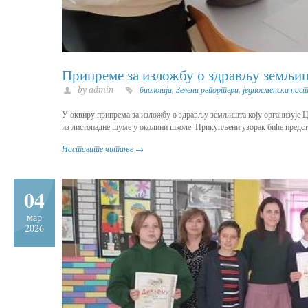
Припреме за изложбу о здрављу земљи
by admin
биологија
,
Зелени репортери
,
једносменска нас
У оквиру припрема за изложбу о здрављу земљишта коју организује Це
из листопадне шуме у околини школе. Прикупљени узорак биће предст
Наставите читање →
04
мар
2026