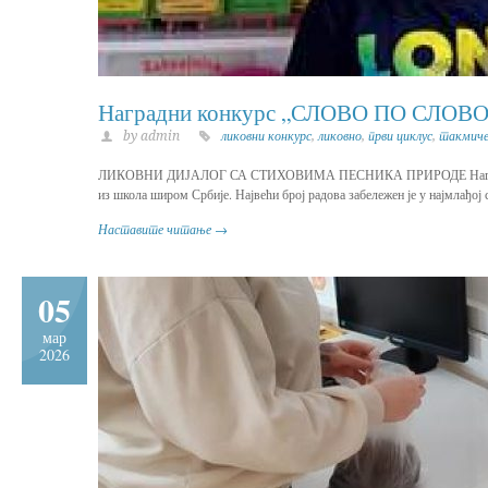
Наградни конкурс „СЛОВО ПО СЛОВО
by admin
ликовни конкурс
,
ликовно
,
први циклус
,
такмич
ЛИКОВНИ ДИЈАЛОГ СА СТИХОВИМА ПЕСНИКА ПРИРОДЕ Наградни ко
из школа широм Србије. Највећи број радова забележен је у најмлађој с
Наставите читање →
05
мар
2026