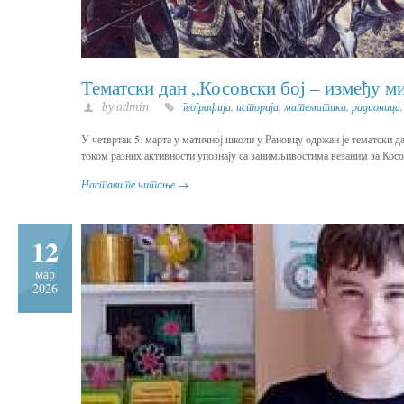
Тематски дан „Косовски бој – између м
by admin
географија
,
историја
,
математика
,
радионица
У четвртак 5. марта у матичној школи у Рановцу одржан је тематски да
током разних активности упознају са занимљивостима везаним за Косов
Наставите читање →
12
мар
2026