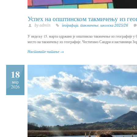
Успех на општинском такмичењу из гео
by admin
географија
,
такмичење
,
школска 2025/26
У недељу 15. марта одржано је општинско такмичење из географије у 
место на такмичењу из географије. Честитамо Сандри и наставници Зо
Наставите читање →
18
мар
2026