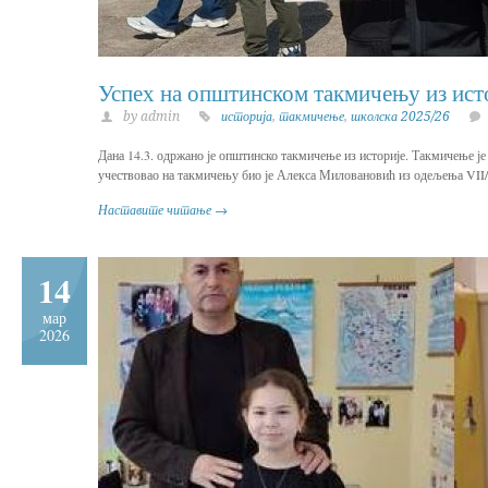
Успех на општинском такмичењу из ист
by admin
историја
,
такмичење
,
школска 2025/26
Дана 14.3. одржано је општинско такмичење из историје. Такмичење 
учествовао на такмичењу био је Алекса Миловановић из одељења VII/1
Наставите читање →
14
мар
2026