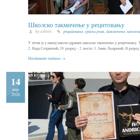
Школско такмичење у рецитовању
by admin
рецитовање
,
српски језик
,
такмичење
,
школск
У петак је у нашој школи одржано школско такмичење у рецитовању. У 
2. Нада Стојановић, IV разред – 2. место; 3. Јанко Лазаревић, II разред
Наставите читање →
14
мар
2026