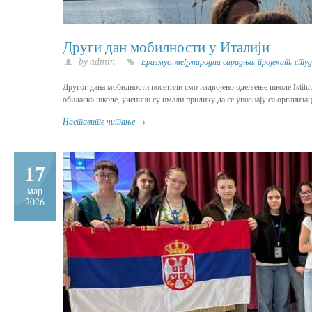
Други дан мобилности у Италији
by admin
Еразмус
,
међународна сарадња
,
пројекат
,
студ
Другог дана мобилности посетили смо издвојено одељење школе Istituto
обиласка школе, ученици су имали прилику да се упознају са организ
Наставите читање →
17
мар
2026