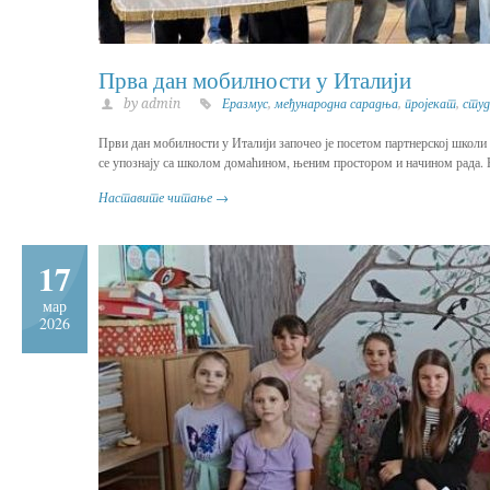
Прва дан мобилности у Италији
by admin
Еразмус
,
међународна сарадња
,
пројекат
,
студ
Први дан мобилности у Италији започео је посетом партнерској школи I
се упознају са школом домаћином, њеним простором и начином рада. Н
Наставите читање →
17
мар
2026