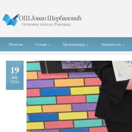
Почетна
О нама
»
Организација
»
Активности
»
19
мар
2026