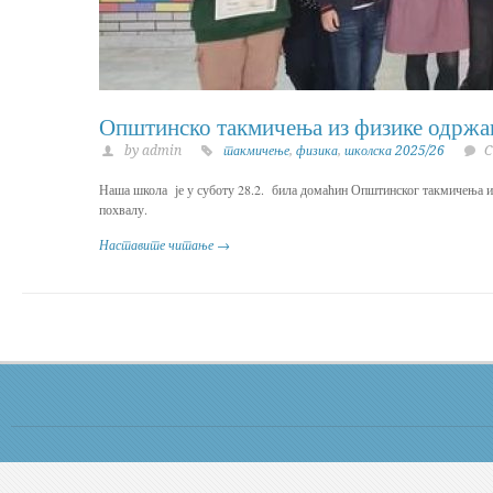
Општинско такмичења из физике одржа
by admin
такмичење
,
физика
,
школска 2025/26
C
Наша школа је у суботу 28.2. била домаћин Општинског такмичења 
похвалу.
Наставите читање →