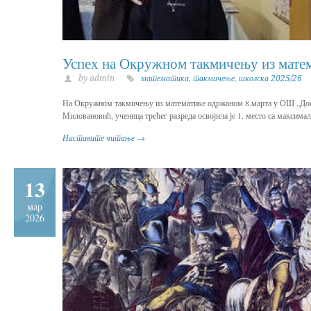
Успех на Окружном такмичењу из мате
by admin
математика
,
такмичење
,
школска 2025/26
На Окружном такмичењу из математике одржаном 8.марта у ОШ „Досит
Миловановић, ученица трећег разреда освојила је 1. место са максимал
Наставите читање →
13
мар
2026