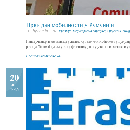
Први дан мобилности у Румунији
by admin
Еразмус
,
међународна сарадња
,
пројекат
,
студ
Наши ученици и наставници успешно су започели мобилност у Румуниј
развоја. Током боравка у Kоцофенештију док су учесници смештени у 
Наставите читање →
20
апр
2026