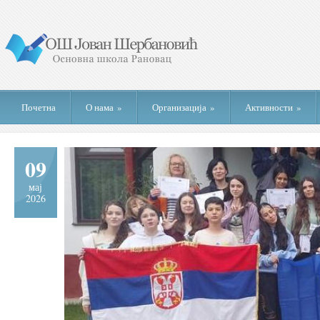
Почетна
О нама
»
Организација
»
Активности
»
09
мај
2026