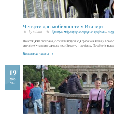
Четврти дан мобилности у Италији
by admin
Еразмус
,
међународна сарадња
,
пројекат
,
студ
Почетак дана обележио је свечани пријем код градоначелника у Броко
значај међународне сарадње кроз Еразмус + пројекте. Посебно је иста
Наставите читање →
19
мар
2026