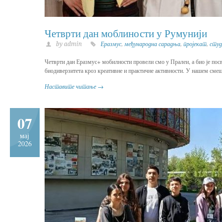
Четврти дан моблиности у Румунији
by admin
Еразмус
,
међународна сарадња
,
пројекат
,
студ
Четврти дан Еразмус+ мобилности провели смо у Пралеи, а био је пос
биодиверзитета кроз креативне и практичне активности. У нашем смешт
Наставите читање →
07
мај
2026