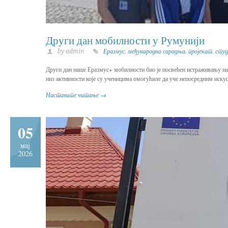
Други дан мобилности у Румунији
by admin
Еразмус
,
међународна сарадња
,
пројекат
,
студ
Други дан наше Еразмус+ мобилности био је посвећен истраживању нач
низ активности које су ученицима омогућиле да уче непосредним иску
Наставите читање →
05
мај
2026