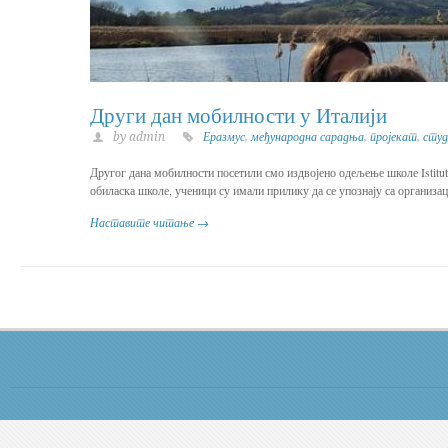
Други дан мобилности у Италији
by admin
Еразмус
,
међународна сарадња
,
пројекат
,
студ
Другог дана мобилности посетили смо издвојено одељење школе Istituto
обиласка школе, ученици су имали прилику да се упознају са организ
Наставите читање →