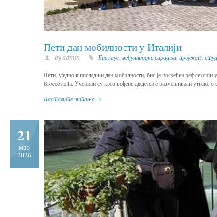
Пети дан мобилности у Италији
by admin
Еразмус
,
међународна сарадња
,
пројекат
,
студ
Пети, уједно и последњи дан мобилности, био је посвећен рефлексији 
Broccostella. Ученици су кроз вођене дискусије размењивали утиске о
Наставите читање →
21
мар
2026