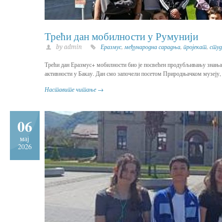
Трећи дан мобилности у Румунији
by admin
Еразмус
,
међународна сарадња
,
пројекат
,
студ
Трећи дан Еразмус+ мобилности био је посвећен продубљивању знања 
активности у Бакaу. Дан смо започели посетом Природњачком музеју, г
Наставите читање →
06
мај
2026