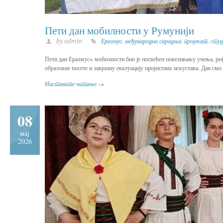
Пети дан мобилности у Румунији
by admin
Еразмус
,
међународна сарадња
,
пројекат
,
студ
Пети дан Еразмус+ мобилности био је посвећен повезивању учења, рефл
образовне посете и завршну евалуацију пројектних искустава. Дан смо
Наставите читање →
08
мај
2026