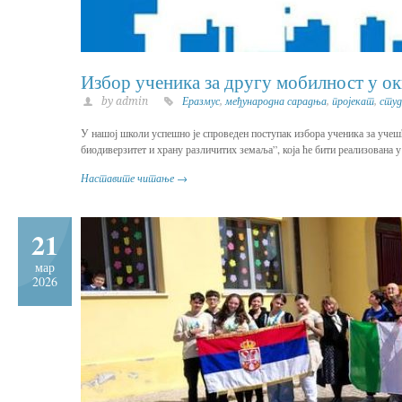
Избор ученика за другу мобилност у 
by admin
Еразмус
,
међународна сарадња
,
пројекат
,
студ
У нашој школи успешно је спроведен поступак избора ученика за учешћ
биодиверзитет и храну различитих земаља”, која ће бити реализована 
Наставите читање →
21
мар
2026