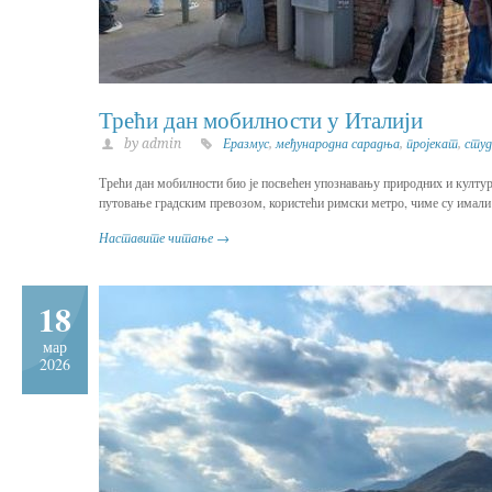
Трећи дан мобилности у Италији
by admin
Еразмус
,
међународна сарадња
,
пројекат
,
студ
Трећи дан мобилности био је посвећен упознавању природних и култур
путовање градским превозом, користећи римски метро, чиме су имали
Наставите читање →
18
мар
2026