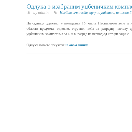
Одлука о изабраним уџбеничким компл
by admin
Наставничко веће
,
одлуке
,
уџбеници
,
школска 
На седници одржаној у понедељак 16. марта Наставничко веће је 
области предмета, односно, стручног већа за разредну наставу 
уџбеничким комплетима за 4. и 8. разред на период од четири године.
Одлуку можете преузети
на овом линку
.