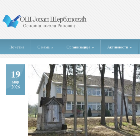
Почетна
О нама
»
Организација
»
Активности
»
19
мар
2026