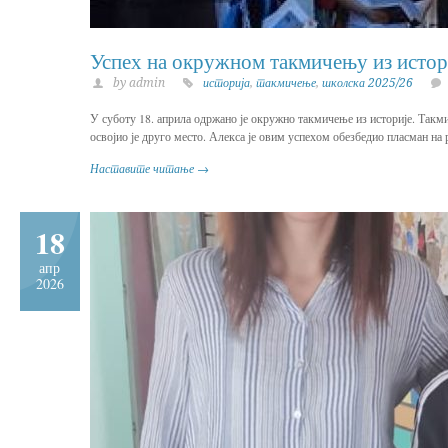
Успех на окружном такмичењу из истор
by admin
историја
,
такмичење
,
школска 2025/26
У суботу 18. априла одржано је окружно такмичење из историје. Так
освојио је друго место. Алекса је овим успехом обезбедио пласман н
Наставите читање →
18
апр
2026