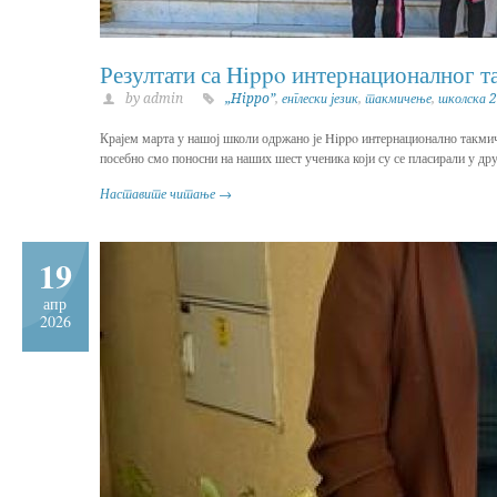
Резултати са Hippo интернационалног та
by admin
„Hippo”
,
енглески језик
,
такмичење
,
школска 
Крајем марта у нашој школи одржано је Hippo интернационално такмиче
посебно смо поносни на наших шест ученика који су се пласирали у др
Наставите читање →
19
апр
2026