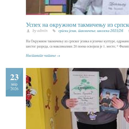
Успех на окружном такмичењу из српско
by admin
српски језик
,
такмичење
,
школска 2025/26
На Окружном такмичењу из српског језика и језичке културе, одржаном
шестог разреда, са максималних 20 поена освојила је 1. место; * Филип
Наставите читање →
23
мар
2026