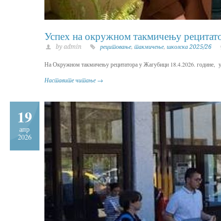
Успех на окружном такмичењу рецитат
by admin
рецитовање
,
такмичење
,
школска 2025/26
На Окружном такмичењу рецитатора у Жагубици 18.4.2026. године, уче
Наставите читање →
19
апр
2026