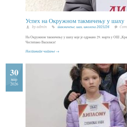
Успех на Окружном такмичењу у шаху
by admin
такмичење
,
шах
,
школска 2025/26
Comm
На Окружном такмичењу у шаху које је одржано 29. марта у ОШ „Краљ 
Честитамо Василиси!
Наставите читање →
30
мар
2026