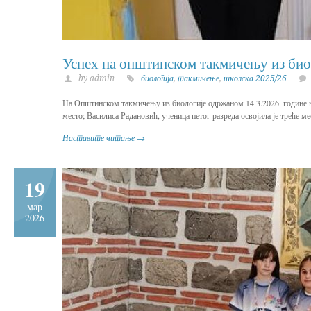
Успех на општинском такмичењу из био
by admin
биологија
,
такмичење
,
школска 2025/26
На Општинском такмичењу из биологије одржаном 14.3.2026. године на
место; Василиса Радановић, ученица петог разреда освојила је треће 
Наставите читање →
19
мар
2026