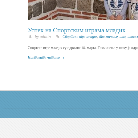
Успех на Спортским играма младих
by admin
Спортске игре младих
,
такмичење
,
шах
,
школс
Спортске игре младих су одржане 18. марта. Такмичење у шаху је одрж
Наставите читање →