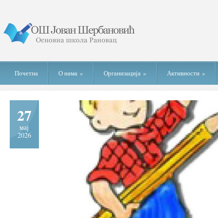
Почетна
О нама
»
Организација
»
Активности
»
27
мај
2026