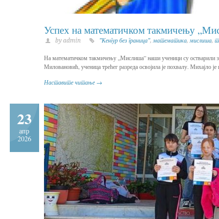
Успех на математичком такмичењу „Ми
by admin
"Кенгур без граница"
,
математика
,
мислиша
,
т
На математичком такмичењу „Мислиша” наши ученици су остварили запа
Миловановић, ученица трећег разреда освојила је похвалу. Михајло је
Наставите читање →
23
апр
2026