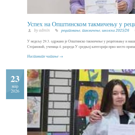
Успех на Општинском такмичењу у рец
by admin
рецитовање
,
такмичење
,
школска 2025/26
У недељу 29.3. одржано је Општинско такмичење у рецитовању и наши 
Стојановић, ученица 4. разреда У средњој категорији прво место припал
Наставите читање →
23
мар
2026