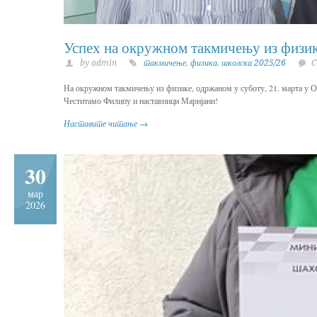
Успех на окружном такмичењу из физи
by admin
такмичење
,
физика
,
школска 2025/26
C
На окружном такмичењу из физике, одржаном у суботу, 21. марта у О
Честитамо Филипу и наставници Маријани!
Наставите читање →
30
мар
2026