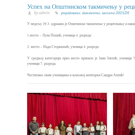
Успех на Општинском такмичењу у рец
by admin
рецитовање
,
такмичење
,
школска 2025/26
У недељу 29.3. одржано је Општинско такмичење у рецитовању и наши
1.место – Луна Пешић, ученица 4. разреда
2. место – Нада Стојановић, ученица 4. разреда
У средњој категорији прво место припало је Јани Јевтић, ученици 
ученици 7. разреда.
Честитамо свим ученицима и њиховој менторки Сандри Антић!