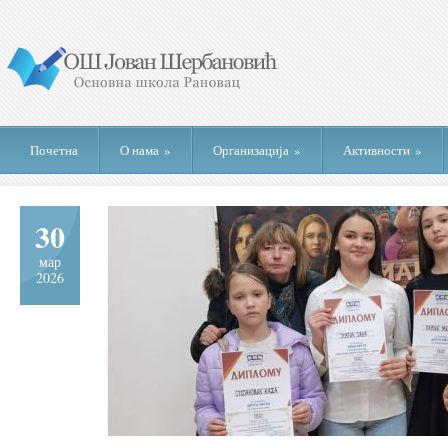
Почетна
О нама
»
Организација
»
Активности
»
30
мар
2026