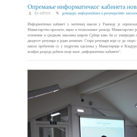
Опремање информатичког кабинета но
by admin
донација
,
информатика и рачунарство
,
школс
Информатички кабинет у матичној школи у Рановцу је опремљен
Министарство просвете, науке и технолошког развоја. Министарство ј
основним и средњим школама широм Србије како би се унапредио п
двадесет рачунара и један штампач. Стари рачунари који су до скор
школе пребачени су у подручна одељења у Манастирици и Кладуро
млађих разреда добила своје мале „информатичке кабинете”.