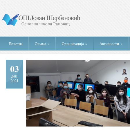
Почетна
О нама
»
Организација
»
Активности
»
03
дец
2021