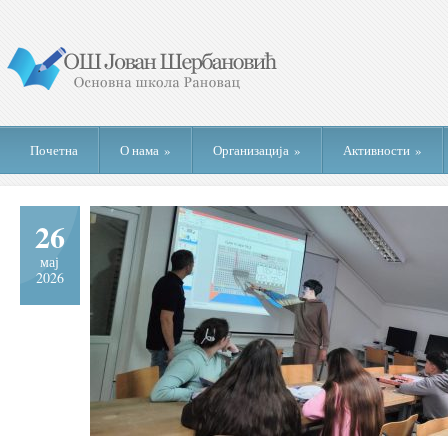
Почетна
О нама
»
Организација
»
Активности
»
26
мај
2026