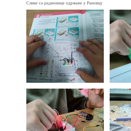
Слике са радионице одржане у Рановцу