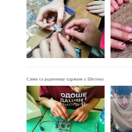
Слике са радионице одржане у Шетоњу