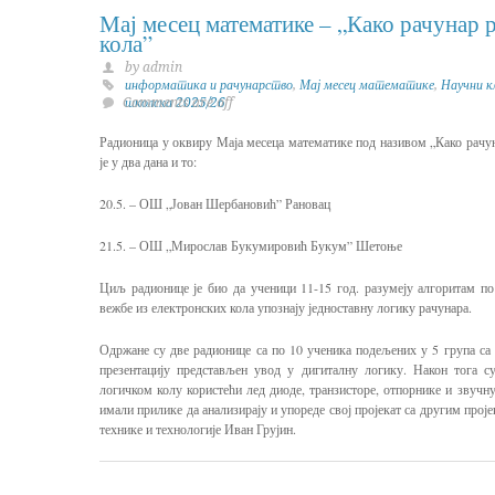
Мај месец математике – „Како рачунар
кола”
by admin
информатика и рачунарство
,
Мај месец математике
,
Научни к
Comments are off
школска 2025/26
Радионица у оквиру Маја месеца математике под називом „Како рачу
је у два дана и то:
20.5. – ОШ „Јован Шербановић” Рановац
21.5. – ОШ „Мирослав Букумировић Букум” Шетоње
Циљ радионице је био да ученици 11-15 год. разумеју алгоритам по
вежбе из електронских кола упознају једноставну логику рачунара.
Одржане су две радионице са по 10 ученика подељених у 5 група са 
презентацију представљен увод у дигиталну логику. Након тога с
логичком колу користећи лед диоде, транзисторе, отпорнике и звучн
имали прилике да анализирају и упореде свој пројекат са другим прој
технике и технологије Иван Грујин.