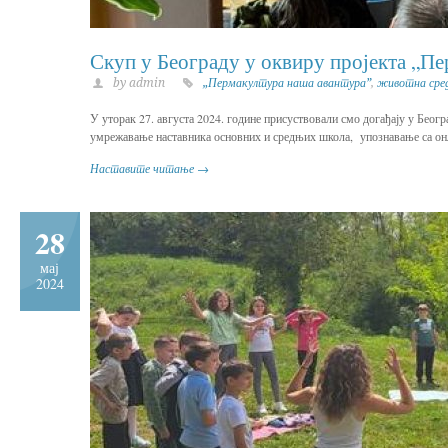
Скуп у Београду у оквиру пројекта „Пе
by admin
„Пермакултура наша авантура”
,
животна сре
У уторак 27. августа 2024. године присуствовали смо догађају у Београ
умрежавање наставника основних и средњих школа, упознавање са он
Наставите читање →
28
мај
2024