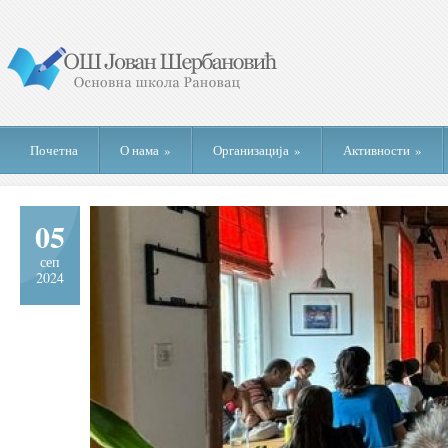
Почетна
О нама
»
Организација
»
Активности
»
05
сеп
2024