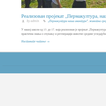
Реализован пројекат „Пермакултура, на
by admin
„Пермакултура наша авантура”
,
животна сре
У нашој школи од 13. до 17. маја реализован је пројекат „Пермакултур
практична знања о очувању и регенерацији животне средине угледајући
Наставите читање →