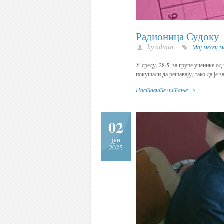
Радионица Судоку
by admin
Мај месец 
У среду, 28.5. за групе ученике од
покушали да решавају, тако да је 
Наставите читање →
02
јун
2025