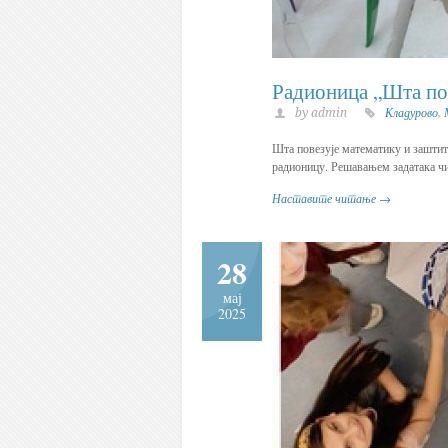
Радионица „Шта пов
by admin
Кладурово
,
Шта повезује математику и зашти
радионицу. Решавањем задатака чиј
Наставите читање →
28
мај
2025