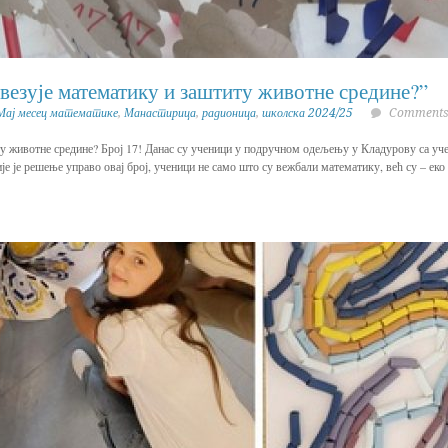
езује математику и заштиту животне средине?”
Мај месец математике
,
Манастирица
,
радионица
,
школска 2024/25
Comments 
ту животне средине? Број 17! Данас су ученици у подручном одељењу у Кладурову са у
е је решење управо овај број, ученици не само што су вежбали математику, већ су – ек