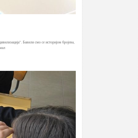
ивилизација”. Бавили смо се историјом бројева,
имал