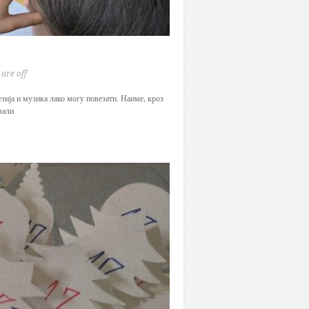
are off
зија и музика лако могу повезати. Наиме, кроз
зали