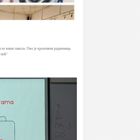
и из више школа. Ово је креативна радионица
 ноћ”