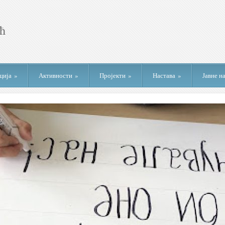
ција
»
Активности
»
Пројекти
»
Настава
»
Јавне н