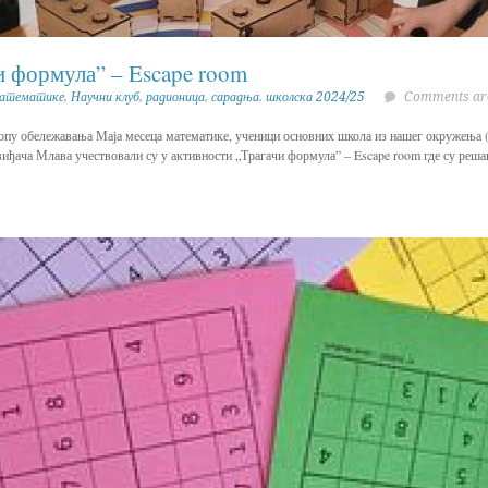
и формула” – Escape room
математике
,
Научни клуб
,
радионица
,
сарадња
,
школска 2024/25
Comments are
опу обележавања Маја месеца математике, ученици основних школа из нашег окружења 
иђача Млава учествовали су у активности „Трагачи формула” – Escape room где су реша