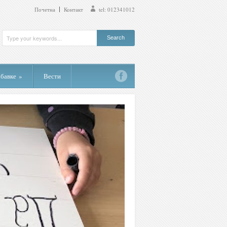
Почетна
Контакт
tel: 012341012
абавке
»
Вести