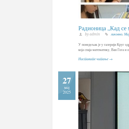
Радионица „Кад се 
by admin
ликовно
,
Ма
У понедељак је у галерији Круг од
која спаја математику, Ван Гога и
Наставите читање →
27
мај
2025