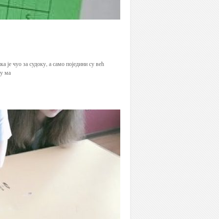
а је чуо за судоку, а само поједини су већ
ву ма