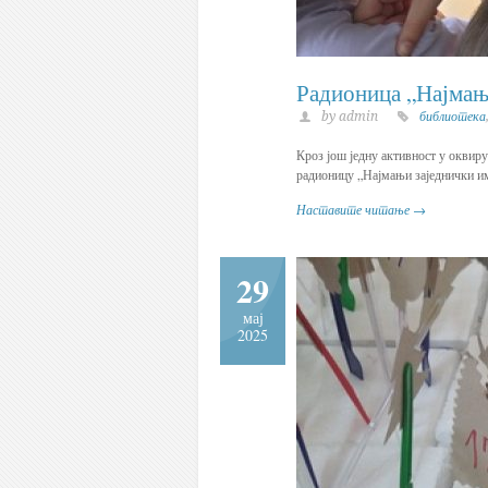
Радионица „Најмањи
by admin
библиотека
Кроз још једну активност у оквиру
радионицу „Најмањи заједнички им
Наставите читање →
29
мај
2025