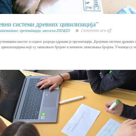
евни системи древних цивилизација”
математике
,
презентација
,
школска 2024/25
Comments are off
ченицима шестог и седмог разреда одржана је презентација „Бројевни системи древних ц
 цивилизацијама које су записивале бројеве и начином записивања бројева. Ученици су 