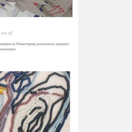
are off
ченицима из Манастирице реализовали данашњу
о математич