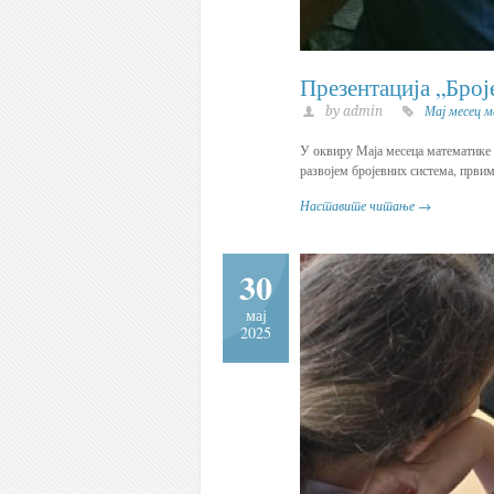
Презентација „Број
by admin
Мај месец 
У оквиру Маја месеца математике у
развојем бројевних система, првим
Наставите читање →
30
мај
2025