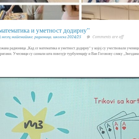
математика и уметност додирну”
ј месец математике
,
радионица
,
школска 2024/25
Comments are off
ржана радионица „Кад се математика и уметност додирну” у којој су учествовали учениц
 оригами. Учесници су сазнали шта повезује турбуленцију и Ван Гоговову слику „Звездана