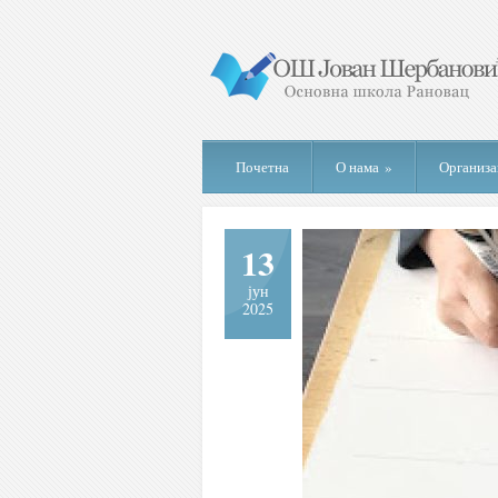
Почетна
О нама
»
Организа
13
јун
2025