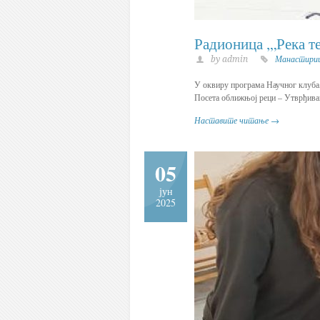
Радионица ,„Река т
by admin
Манастири
У оквиру програма Научног клуба,
Посета оближњој реци – Утврђива
Наставите читање →
05
јун
2025