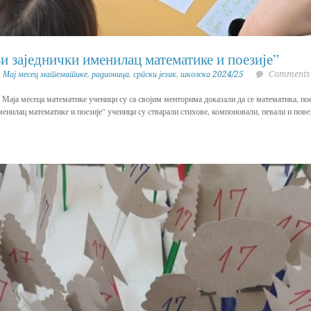
 заједнички именилац математике и поезије”
,
Мај месец математике
,
радионица
,
српски језик
,
школска 2024/25
Comments 
 Маја месеца математике ученици су са својим менторима доказали да се математика, пое
енилац математике и поезије” ученици су стварали стихове, компоновали, певали и пове