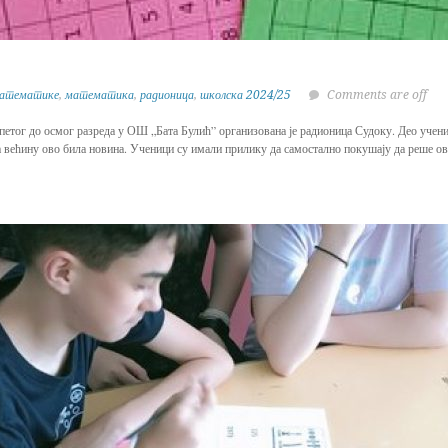
математике
,
математика
,
радионица
,
школска 2024/25
Comments are off
 петог до осмог разреда у ОШ „Бата Булић” организована је радионица Судоку. Део ученик
за већину ово била новина. Ученици су имали прилику да самостално покушају да реше о