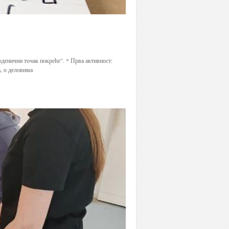
денични точак покреће”. * Прва активност:
, о деловима