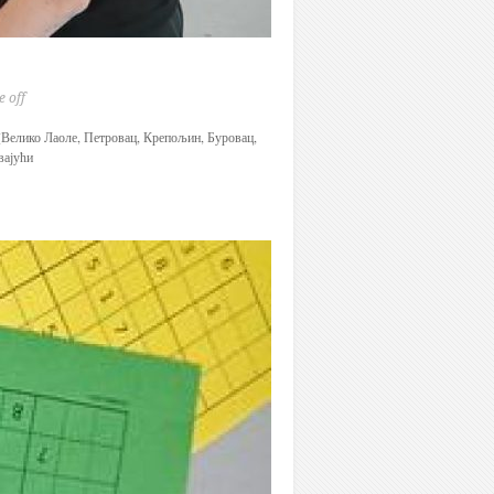
 off
(Велико Лаоле, Петровац, Крепољин, Буровац,
вајући