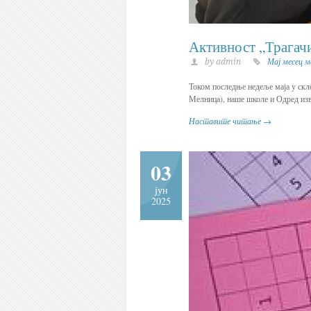
Активност „Трагач
by admin
Мај месец 
Током последње недеље маја у скл
Мелница), наше школе и Одред изв
Наставите читање →
03
јун
2025