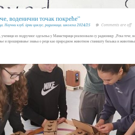
ече, воденични точак покреће”
ца
,
Научни клуб
,
први циклус
,
радионица
,
школска 2024/25
Comments are off
 ученици из подручног одељења у Манастирици реализовали су радионицу „Река тече, во
ње и проширивање знања о реци као природном животном станишту биљака и животиња