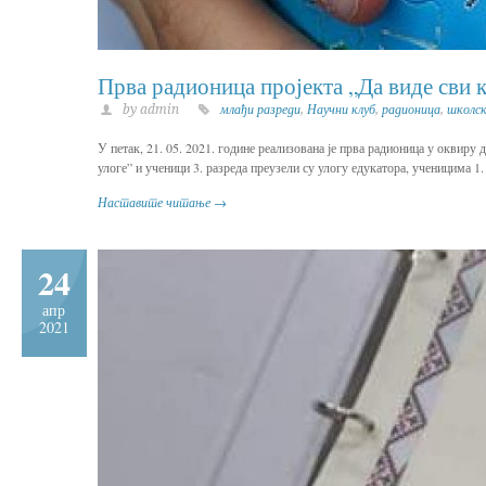
Прва радионица пројекта „Да виде сви
by admin
млађи разреди
,
Научни клуб
,
радионица
,
школс
У петак, 21. 05. 2021. године реализована је прва радионица у оквир
улоге” и ученици 3. разреда преузели су улогу едукатора, ученицима 1
Наставите читање →
24
апр
2021