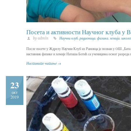
Посета и активности Научног клуба у 
by admin
Научни клуб
,
радионица
,
физика
,
хемија
,
школс
После посете у Ждрелу Научни Клуб из Рановца je позван у OШ „Бата
наставник физике и хемије Наташа Ботић са ученицима осмог разреда п
Наставите читање →
23
окт
2019