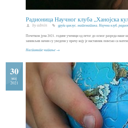
Радионица Научног клуба „Ханојска ку
by admin
други циклус
,
математика
,
Научни клуб
,
радио
Почетком јуна 2021. године ученици од петог до осмог разреда наше ш
занимљив начин су уведени у причу коју је наставник повезао са мате
Наставите читање →
30
мај
2021