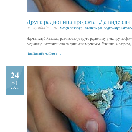
Друга радионица пројекта „Да виде св
by admin
млађи разреди
,
Научни клуб
,
радионица
,
школс
Научни клуб Рановац, реализовао је другу радионицу у оквиру пројект
радионице, наставили смо са вршњачким учењем. Ученица 3. разреда, Т
Наставите читање →
24
мај
2021