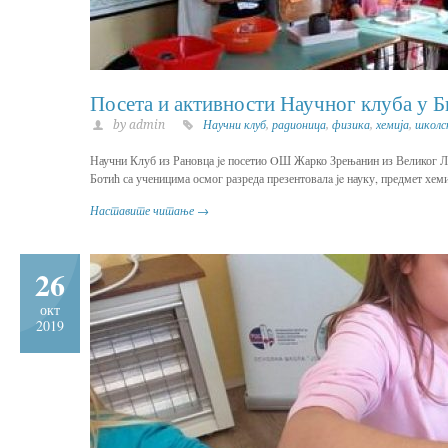
Посета и активности Научног клуба у 
by admin
Научни клуб
,
радионица
,
физика
,
хемија
,
школс
Научни Клуб из Рановца je посетио OШ Жарко Зрењанин из Великог Ла
Ботић са ученицима осмог разреда презентовалa je науку, предмет хеми
Наставите читање →
26
окт
2019