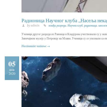
Радионица Научног клуба „Насеља нека
by admin
млађи разреди
,
Научни клуб
,
радионица
,
школс
Ученици другог разреда из Рановца и Кладурова учествовали су у окви
Завичајном музеју у Петровцу на Млави. Ученици су се упознали са ен
Наставите читање →
05
нов
2020