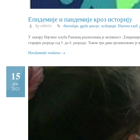
Епидемије и пандемије кроз историју
by admin
биологија
,
други циклус
,
историја
,
Научни клуб
,
У оквиру Научног клуба Рановац реализована је активност ,,Епидемије 
старијих разреда (од 5. до 8. разреда). Током три дана организовано ј
Наставите читање →
15
јун
2021