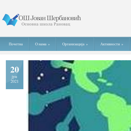
Почетна
О нама
»
Организација
»
Активности
»
20
јун
2021