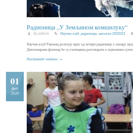
Радионица „У Земљином комшилуку“
by admin
Научни клуб
,
радионица
,
школска 2020/21
Научни клуб Рановац релизује прву од четири радионице у оквиру про
Дипломирани физичар ће са ученицима разговарати о појмовима сунчев с
Наставите читање →
01
феб
2020