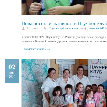
Нова посета и активности Научног клу
by admin
Научни клуб
,
радионица
,
хемија
,
школска 2019
У петак 31.01.2020. Научни клуб из Рановца, ученици осмог разреда 
учитељица Биљана Животић. Дружили смо се, изводили експерименте, 
Наставите читање →
02
нов
2019