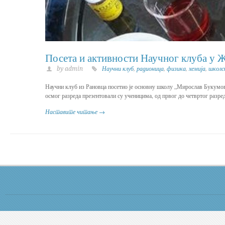
Посета и активности Научног клуба у 
by admin
Научни клуб
,
радионица
,
физика
,
хемија
,
школс
Научни клуб из Рановца посетио је основну школу „Мирослав Букумо
осмог разреда презентовали су ученицима, од првог до четвртог разред
Наставите читање →