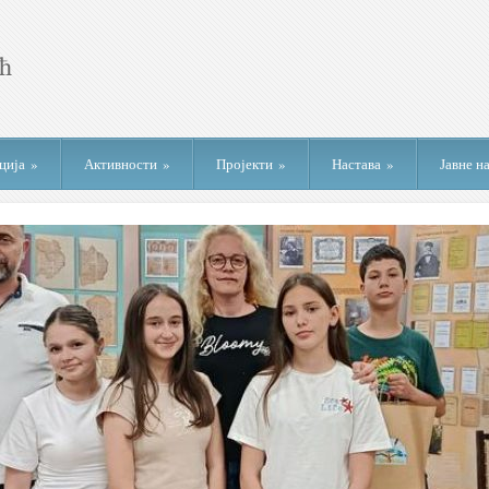
ција
»
Активности
»
Пројекти
»
Настава
»
Јавне н