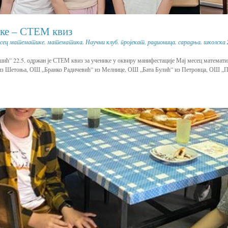
ике – СТЕМ квиз
есец математике
,
математика
,
Научни клуб
,
пројекат
,
радионица
,
сарадња
,
школска
ић” 22.5. одржан је СТЕМ квиз за ученике у оквиру манифестације Мај месец математи
з Шетоња, ОШ „Бранко Радичевић” из Мелнице, ОШ „Бата Булић” из Петровца, ОШ „П