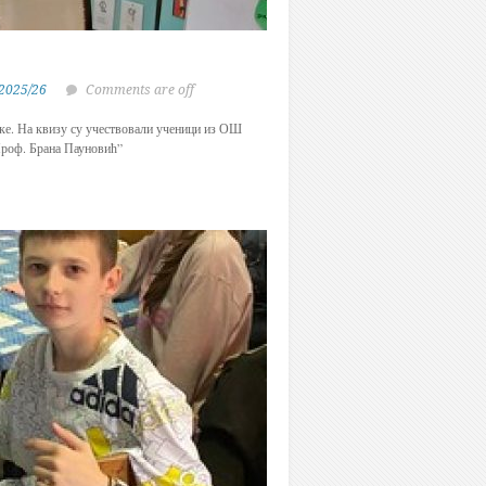
 2025/26
Comments are off
ке. На квизу су учествовали ученици из ОШ
роф. Брана Пауновић”