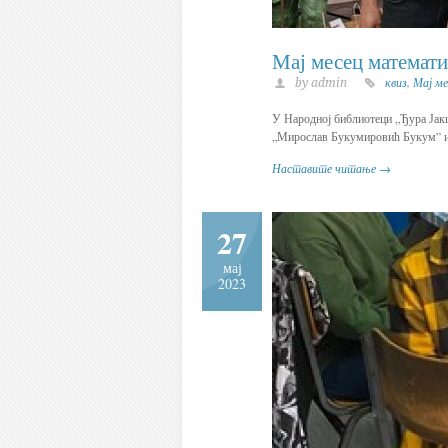
Мај месец математ
by admin
квиз
,
Мај м
У Народној библиотеци „Ђура Јакш
„Мирослав Букумировић Букум” и
Наставите читање →
27
мај
2023