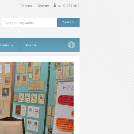
Почетна
Контакт
tel: 012341012
абавке
»
Вести