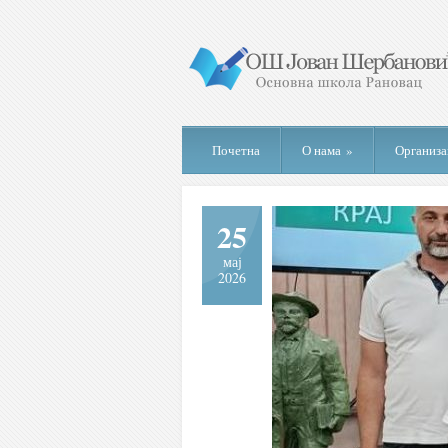
Почетна
О нама
»
Организа
25
мај
2026